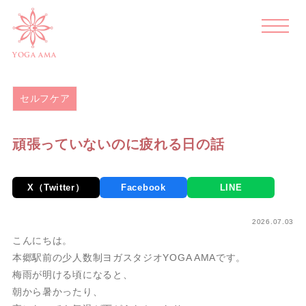
>
>
>
ホーム
blog
セルフケア
頑張っていないのに疲れる日の
話
YOGA AMA
セルフケア
頑張っていないのに疲れる日の話
X（Twitter）
Facebook
LINE
2026.07.03
こんにちは。
本郷駅前の少人数制ヨガスタジオYOGA AMAです。
梅雨が明ける頃になると、
朝から暑かったり、