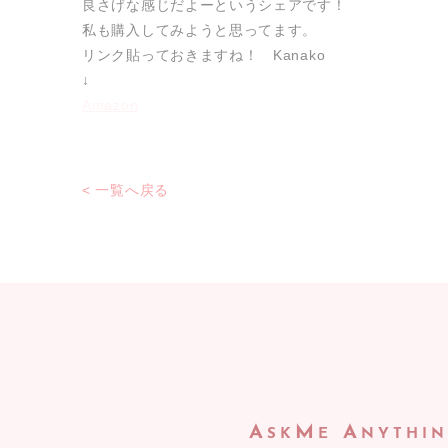
良さげな感じだよーというシェアです！
私も購入してみようと思ってます。
リンク貼っておきますね！ Kanako
↓
Amazon
< 一覧へ戻る
A
M
A
SK
E
NYTHI