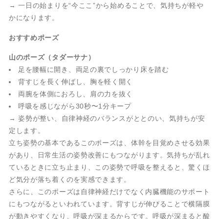
→ 一日の始まりを“今ここ”から始めることで、気持ちが軽や
かになります。
おすすめポーズ
山のポーズ（タダーサナ）
足を腰幅に開き、両足の裏でしっかり床を踏む
背すじを長く伸ばし、胸を軽く開く
両腕を体側におろし、肩の力を抜く
呼吸を感じながら30秒〜1分キープ
→ 姿勢が整い、自律神経のバランスがととのい、気持ちが安
定します。
立ち姿勢の基本であるこのポーズは、体幹を目覚めさせる効果
があり、日常生活の姿勢改善にもつながります。気持ちが乱れ
ているときに立ち止まり、この姿勢で呼吸を整えると、驚くほ
ど気分が落ち着くのを実感できます。
さらに、このポーズは自律神経だけでなく内臓機能のサポート
にもつながるといわれています。背すじが伸びることで横隔膜
が動きやすくなり、呼吸が深まるからです。呼吸が深まると酸