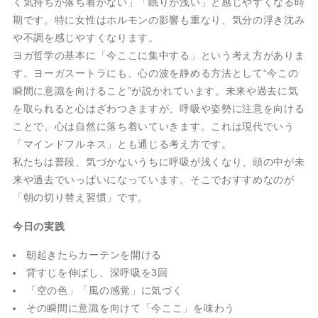
く気持ちが落ち着かない」「眠りが浅い」と感じやすくなる時
期です。特に女性はホルモンの影響も重なり、気分の浮き沈み
や不調を感じやすくなります。
ヨガ哲学の基本に「今ここに集中する」という考え方がありま
す。ヨーガスートラにも、心の波を静める方法として“今この
瞬間に意識を向けること”が説かれています。未来や過去に気
を取られると心はざわつきますが、呼吸や姿勢に注意を向ける
ことで、心は自然に落ち着いていきます。これは現代でいう
「マインドフルネス」とも通じる考え方です。
私たちは普段、気づかないうちに呼吸が浅くなり、頭の中が未
来や過去でいっぱいになっています。そこでおすすめなのが
「朝の切り替え習慣」です。
今日の実践
朝起きたらカーテンを開ける
背すじを伸ばし、深呼吸を3回
「空の色」「風の感覚」に気づく
その瞬間に意識を向けて「今ここ」を味わう