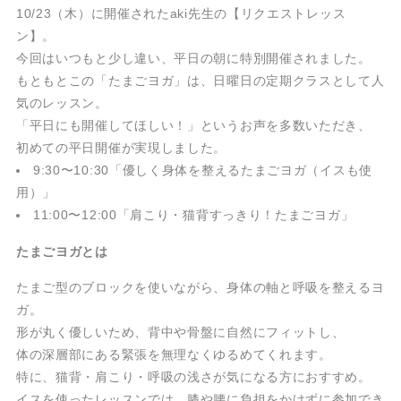
10/23（木）に開催されたaki先生の【リクエストレッス
ン】。
今回はいつもと少し違い、平日の朝に特別開催されました。
もともとこの「たまごヨガ」は、日曜日の定期クラスとして人
気のレッスン。
「平日にも開催してほしい！」というお声を多数いただき、
初めての平日開催が実現しました。
9:30〜10:30「優しく身体を整えるたまごヨガ（イスも使
用）」
11:00〜12:00「肩こり・猫背すっきり！たまごヨガ」
たまごヨガとは
たまご型のブロックを使いながら、身体の軸と呼吸を整えるヨ
ガ。
形が丸く優しいため、背中や骨盤に自然にフィットし、
体の深層部にある緊張を無理なくゆるめてくれます。
特に、猫背・肩こり・呼吸の浅さが気になる方におすすめ。
イスを使ったレッスンでは、膝や腰に負担をかけずに参加でき