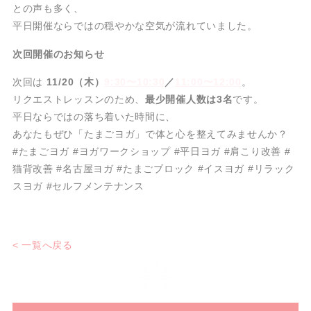
との声も多く、
平日開催ならではの穏やかな空気が流れていました。
次回開催のお知らせ
次回は
11/20（木）
9:30〜10:30
／
11:00〜12:00
。
リクエストレッスンのため、
最少開催人数は3名
です。
平日ならではの落ち着いた時間に、
あなたもぜひ「たまごヨガ」で体と心を整えてみませんか？
#たまごヨガ #ヨガワークショップ #平日ヨガ #肩こり改善 #
猫背改善 #名古屋ヨガ #たまごブロック #イスヨガ #リラック
スヨガ #セルフメンテナンス
< 一覧へ戻る