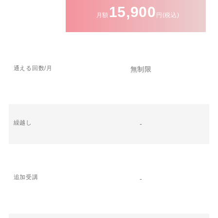
15,900
月額
円(税込)
通える回数/月
無制限
繰越し
-
追加受講
-