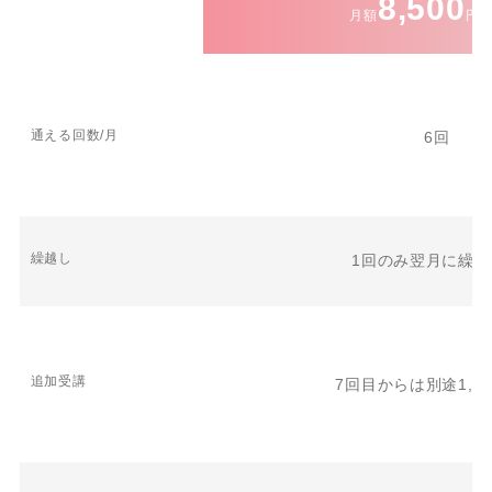
8,500
月額
円(
通える回数/月
6回
繰越し
1回のみ翌月に繰越
追加受講
7回目からは別途1,30