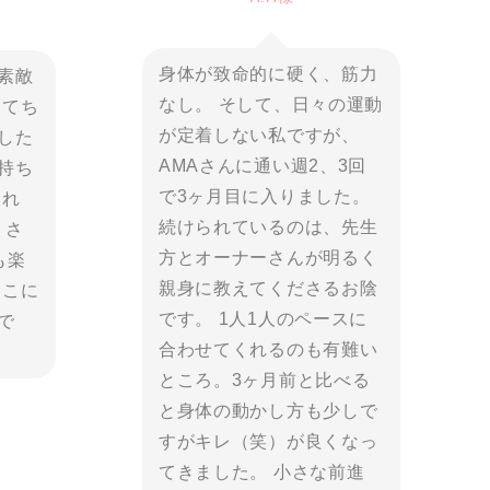
身体が致命的に硬く、筋力
素敵
なし。 そして、日々の運動
くてち
が定着しない私ですが、
した
AMAさんに通い週2、3回
持ち
で3ヶ月目に入りました。
連れ
続けられているのは、先生
くさ
方とオーナーさんが明るく
も楽
親身に教えてくださるお陰
ここに
です。 1人1人のペースに
で
合わせてくれるのも有難い
ところ。3ヶ月前と比べる
と身体の動かし方も少しで
すがキレ（笑）が良くなっ
てきました。 小さな前進