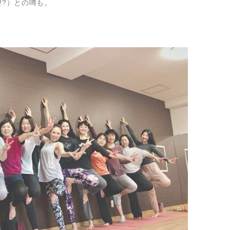
!?）との噂も。