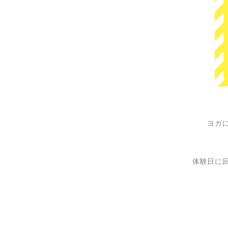
ヨガ
体験日に