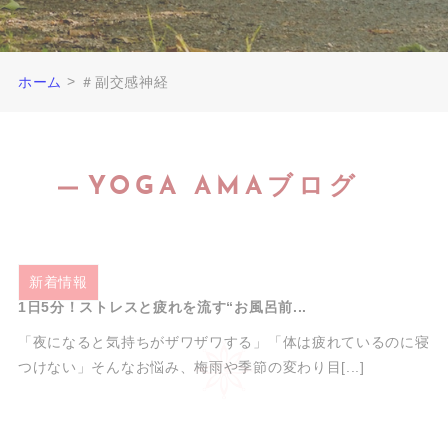
>
ホーム
＃副交感神経
YOGA AMAブログ
2025.06.16
新着情報
1日5分！ストレスと疲れを流す“お風呂前...
「夜になると気持ちがザワザワする」「体は疲れているのに寝
つけない」そんなお悩み、梅雨や季節の変わり目[...]