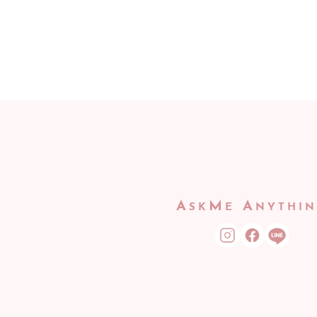
A
M
A
SK
E
NYTHI